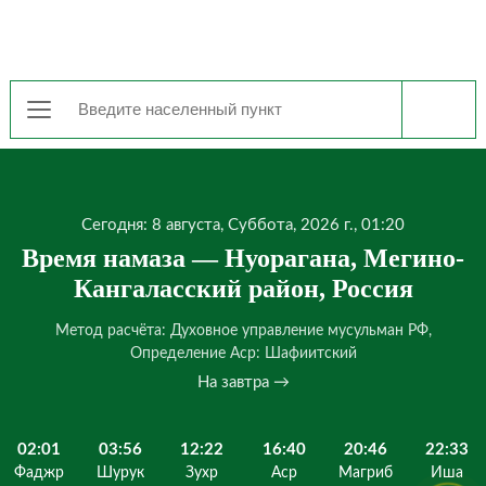
Сегодня: 8 августа, Суббота, 2026 г., 01:20
Время намаза — Нуорагана, Мегино-
Кангаласский район, Россия
Метод расчёта: Духовное управление мусульман РФ,
Определение Аср: Шафиитский
На завтра →
02:01
03:56
12:22
16:40
20:46
22:33
Фаджр
Шурук
Зухр
Аср
Магриб
Иша