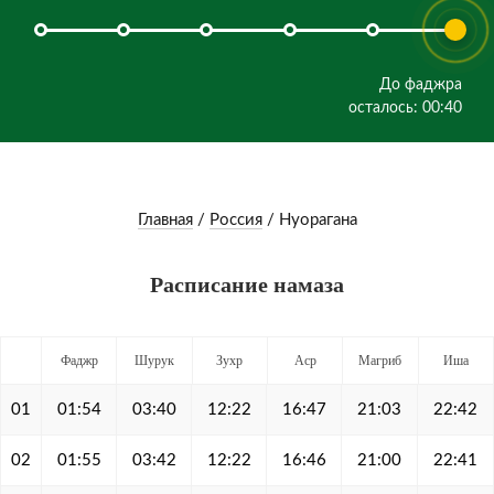
До фаджра
осталось: 00:40
Главная
/
Россия
/
Нуорагана
Расписание намаза
Фаджр
Шурук
Зухр
Аср
Магриб
Иша
01
01:54
03:40
12:22
16:47
21:03
22:42
02
01:55
03:42
12:22
16:46
21:00
22:41