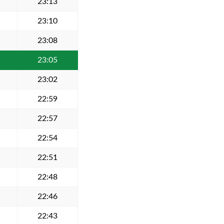
23:13
23:10
23:08
23:05
23:02
22:59
22:57
22:54
22:51
22:48
22:46
22:43