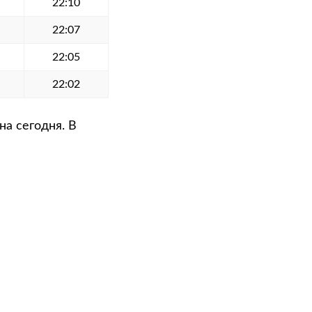
22:10
22:07
22:05
22:02
на сегодня. В