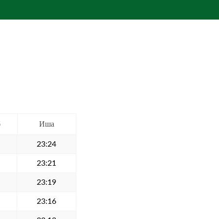
б
Иша
23:24
23:21
23:19
23:16