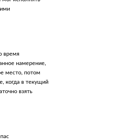
оими
о время
анное намерение,
е место, потом
е, когда в текущий
точно взять
мпас