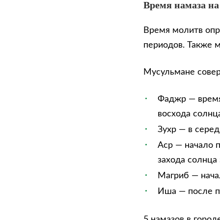
Время намаза на
Время молитв опр
периодов. Также 
Мусульмане сове
Фаджр — время
восхода солнца
Зухр — в сере
Аср — начало п
захода солнца 
Магриб — нача
Иша — после п
5 намазов в город