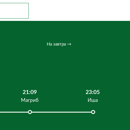
На завтра →
21:09
23:05
Магриб
Иша