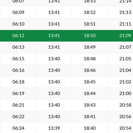
06:07
13:41
18:53
21:14
06:09
13:41
18:52
21:13
06:10
13:41
18:51
21:11
06:12
13:41
18:50
21:09
06:13
13:41
18:49
21:07
06:15
13:40
18:48
21:05
06:16
13:40
18:46
21:04
06:18
13:40
18:45
21:02
06:19
13:40
18:44
21:00
06:21
13:40
18:43
20:58
06:22
13:40
18:41
20:56
06:24
13:39
18:40
20:54