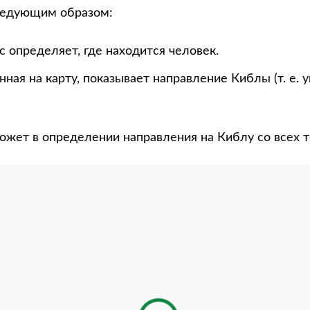
ледующим образом:
 определяет, где находится человек.
нная на карту, показывает направление Киблы (т. е. 
ожет в определении направления на Киблу со всех т