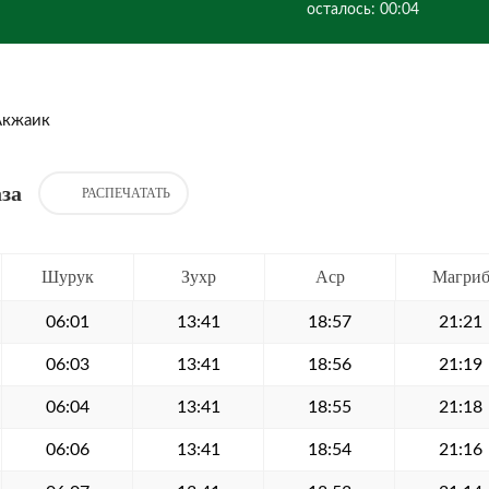
осталось: 00:04
Акжаик
за
РАСПЕЧАТАТЬ
Шурук
Зухр
Аср
Магри
06:01
13:41
18:57
21:21
06:03
13:41
18:56
21:19
06:04
13:41
18:55
21:18
06:06
13:41
18:54
21:16