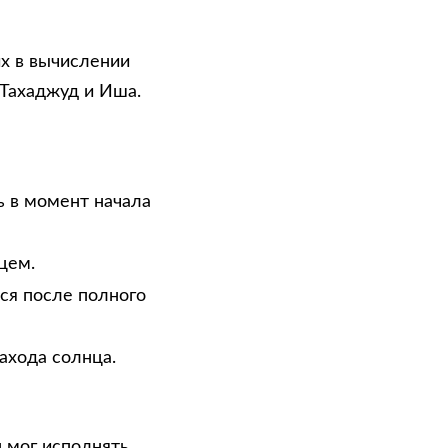
х в вычислении
 Тахаджуд и Иша.
ь в момент начала
цем.
тся после полного
ахода солнца.
н мог исполнять