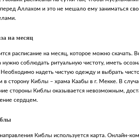
 перед Аллахом и это не мешало ему заниматься св
елами.
за на месяц
тся расписание на месяц, которое можно скачать. В
 нужно соблюдать ритуальную чистоту, иметь осозн
. Необходимо надеть чистую одежду и выбрать чисто
 в сторону Киблы – храма Каабы в г. Мекке. В случа
ие стороны Киблы оказывается невозможным, доста
ение сердцем.
иблы
направления Киблы используется карта. Онлайн-ко