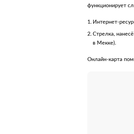
функционирует с
Интернет-ресурс
Стрелка, нанесё
в Мекке).
Онлайн-карта пом