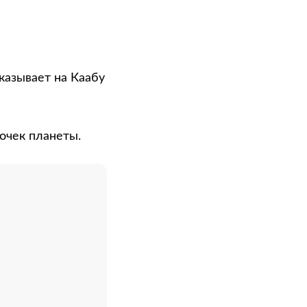
указывает на Каабу
очек планеты.