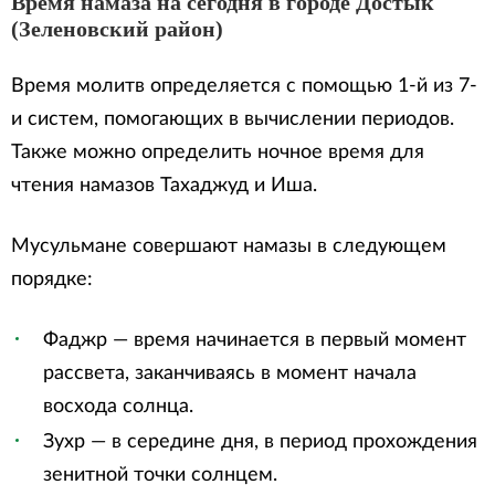
Время намаза на сегодня в городе Достык
(Зеленовский район)
Время молитв определяется с помощью 1-й из 7-
и систем, помогающих в вычислении периодов.
Также можно определить ночное время для
чтения намазов Тахаджуд и Иша.
Мусульмане совершают намазы в следующем
порядке:
Фаджр — время начинается в первый момент
рассвета, заканчиваясь в момент начала
восхода солнца.
Зухр — в середине дня, в период прохождения
зенитной точки солнцем.