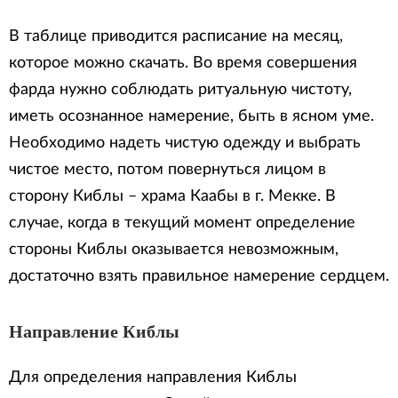
В таблице приводится расписание на месяц,
которое можно скачать. Во время совершения
фарда нужно соблюдать ритуальную чистоту,
иметь осознанное намерение, быть в ясном уме.
Необходимо надеть чистую одежду и выбрать
чистое место, потом повернуться лицом в
сторону Киблы – храма Каабы в г. Мекке. В
случае, когда в текущий момент определение
стороны Киблы оказывается невозможным,
достаточно взять правильное намерение сердцем.
Направление Киблы
Для определения направления Киблы