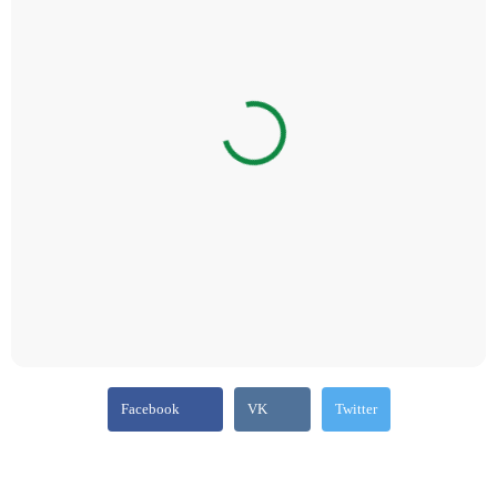
Facebook
VK
Twitter