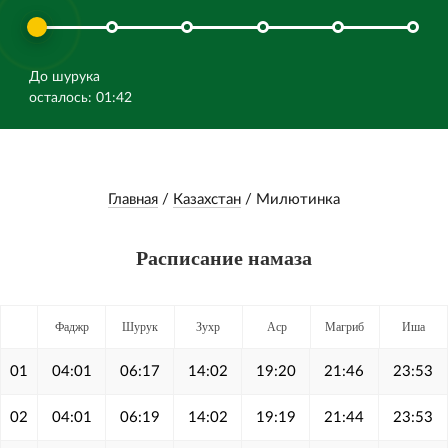
До шурука
осталось: 01:42
Главная
/
Казахстан
/
Милютинка
Расписание намаза
Фаджр
Шурук
Зухр
Аср
Магриб
Иша
01
04:01
06:17
14:02
19:20
21:46
23:53
02
04:01
06:19
14:02
19:19
21:44
23:53