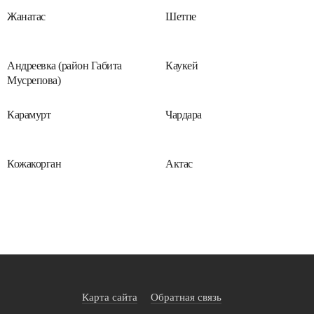
Жанатас
Шетпе
Андреевка (район Габита
Каукей
Мусрепова)
Карамурт
Чардара
Кожакорган
Актас
Карта сайта
Обратная связь