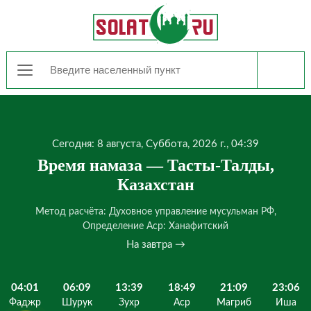
Сегодня: 8 августа, Суббота, 2026 г., 04:39
Время намаза — Тасты-Талды,
Казахстан
Метод расчёта: Духовное управление мусульман РФ,
Определение Аср: Ханафитский
На завтра →
04:01
06:09
13:39
18:49
21:09
23:06
Фаджр
Шурук
Зухр
Аср
Магриб
Иша