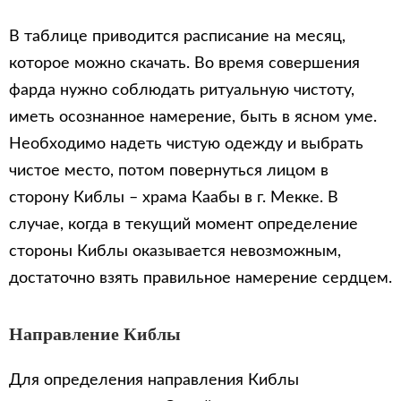
В таблице приводится расписание на месяц,
которое можно скачать. Во время совершения
фарда нужно соблюдать ритуальную чистоту,
иметь осознанное намерение, быть в ясном уме.
Необходимо надеть чистую одежду и выбрать
чистое место, потом повернуться лицом в
сторону Киблы – храма Каабы в г. Мекке. В
случае, когда в текущий момент определение
стороны Киблы оказывается невозможным,
достаточно взять правильное намерение сердцем.
Направление Киблы
Для определения направления Киблы