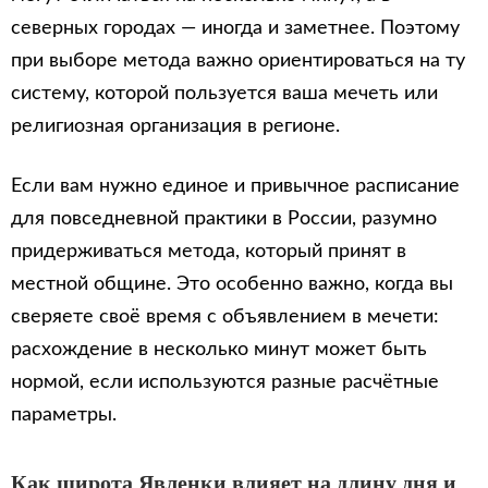
северных городах — иногда и заметнее. Поэтому
при выборе метода важно ориентироваться на ту
систему, которой пользуется ваша мечеть или
религиозная организация в регионе.
Если вам нужно единое и привычное расписание
для повседневной практики в России, разумно
придерживаться метода, который принят в
местной общине. Это особенно важно, когда вы
сверяете своё время с объявлением в мечети:
расхождение в несколько минут может быть
нормой, если используются разные расчётные
параметры.
Как широта Явленки влияет на длину дня и