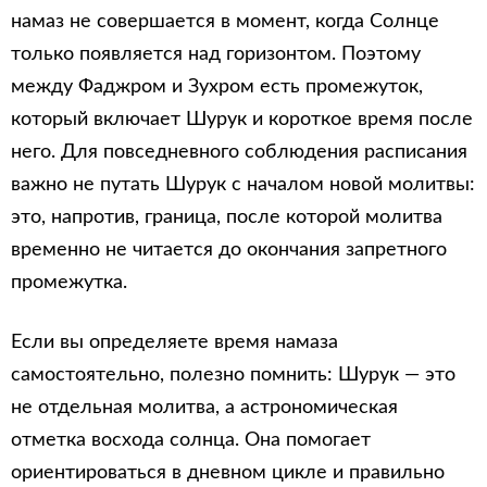
намаз не совершается в момент, когда Солнце
только появляется над горизонтом. Поэтому
между Фаджром и Зухром есть промежуток,
который включает Шурук и короткое время после
него. Для повседневного соблюдения расписания
важно не путать Шурук с началом новой молитвы:
это, напротив, граница, после которой молитва
временно не читается до окончания запретного
промежутка.
Если вы определяете время намаза
самостоятельно, полезно помнить: Шурук — это
не отдельная молитва, а астрономическая
отметка восхода солнца. Она помогает
ориентироваться в дневном цикле и правильно