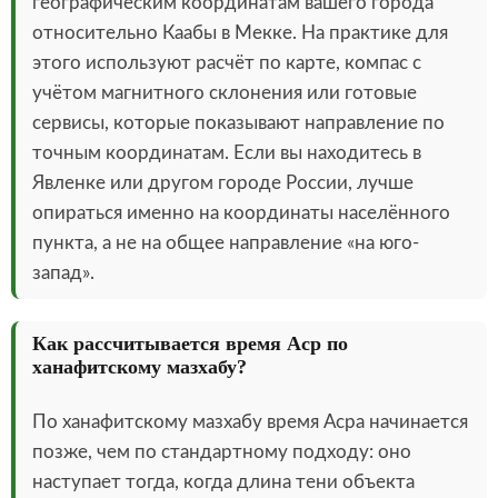
географическим координатам вашего города
относительно Каабы в Мекке. На практике для
этого используют расчёт по карте, компас с
учётом магнитного склонения или готовые
сервисы, которые показывают направление по
точным координатам. Если вы находитесь в
Явленке или другом городе России, лучше
опираться именно на координаты населённого
пункта, а не на общее направление «на юго-
запад».
Как рассчитывается время Аср по
ханафитскому мазхабу?
По ханафитскому мазхабу время Асра начинается
позже, чем по стандартному подходу: оно
наступает тогда, когда длина тени объекта