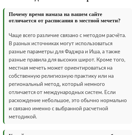
Почему время намаза на вашем сайте
отличается от расписания в местной мечети?
Чаще всего различие связано с методом расчёта.
В разных источниках могут использоваться
разные параметры для Фаджра и Иша, а также
разные правила для высоких широт. Кроме того,
местная мечеть может ориентироваться на
собственную религиозную практику или на
региональный метод, который немного
отличается от международных систем. Если
расхождение небольшое, это обычно нормально
и связано именно с выбранной расчетной
методикой.