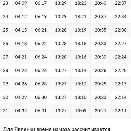
23
04:09
06:17
13:29
18:23
20:40
22:37
24
04:12
06:19
13:29
18:21
20:37
22:34
25
04:15
06:21
13:28
18:19
20:35
22:30
26
04:18
06:22
13:28
18:18
20:33
22:27
27
04:21
06:24
13:28
18:16
20:30
22:24
28
04:23
06:26
13:27
18:14
20:28
22:20
29
04:26
06:28
13:27
18:12
20:25
22:17
30
04:29
06:30
13:27
18:10
20:23
22:14
31
04:32
06:31
13:27
18:09
20:21
22:11
Для Явленки время намаза рассчитывается