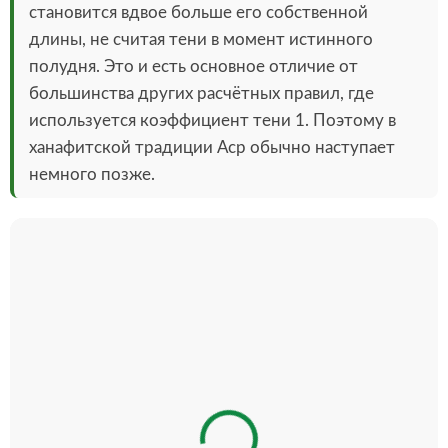
становится вдвое больше его собственной
длины, не считая тени в момент истинного
полудня. Это и есть основное отличие от
большинства других расчётных правил, где
используется коэффициент тени 1. Поэтому в
ханафитской традиции Аср обычно наступает
немного позже.