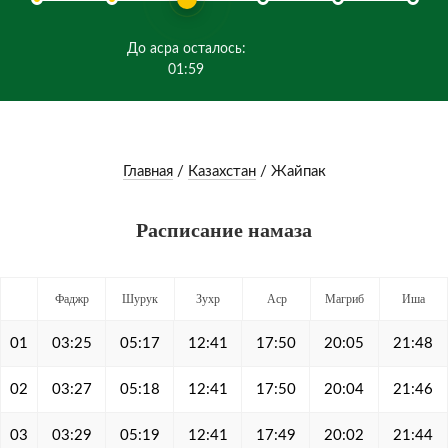
До асра осталось:
01:59
Главная
/
Казахстан
/
Жайпак
Расписание намаза
Фаджр
Шурук
Зухр
Аср
Магриб
Иша
01
03:25
05:17
12:41
17:50
20:05
21:48
02
03:27
05:18
12:41
17:50
20:04
21:46
03
03:29
05:19
12:41
17:49
20:02
21:44