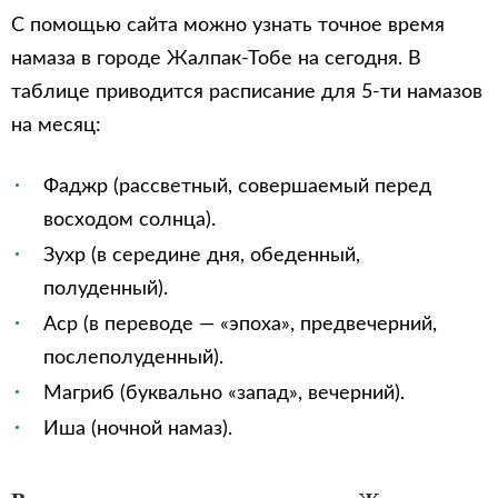
С помощью сайта можно узнать точное время
намаза в городе Жалпак-Тобе на сегодня. В
таблице приводится расписание для 5-ти намазов
на месяц:
Фаджр (рассветный, совершаемый перед
восходом солнца).
Зухр (в середине дня, обеденный,
полуденный).
Аср (в переводе — «эпоха», предвечерний,
послеполуденный).
Магриб (буквально «запад», вечерний).
Иша (ночной намаз).