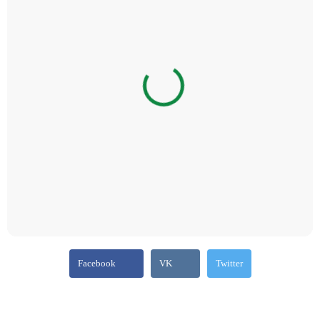
Facebook
VK
Twitter