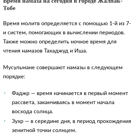
Время намаза на сегодня в городе Жалпак-
Тобе
Время молитв определяется с помощью 1-й из 7-
и систем, помогающих в вычислении периодов.
Также можно определить ночное время для
чтения намазов Тахаджуд и Иша.
Мусульмане совершают намазы в следующем
порядке:
Фаджр — время начинается в первый момент
рассвета, заканчиваясь в момент начала
восхода солнца.
Зухр — в середине дня, в период прохождения
зенитной точки солнцем.