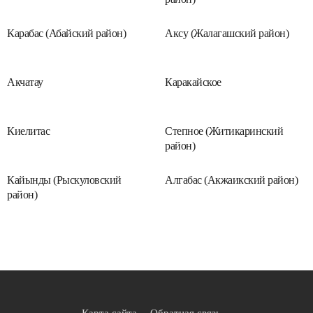
Карабас (Абайский район)
Аксу (Жалагашский район)
Акчатау
Каракайское
Киелитас
Степное (Житикаринский
район)
Кайынды (Рыскуловский
Алгабас (Акжаикский район)
район)