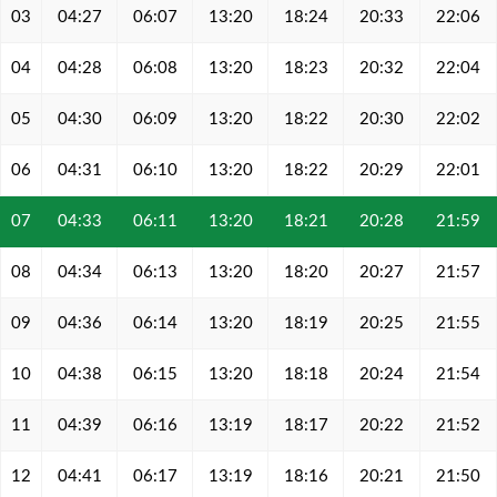
03
04:27
06:07
13:20
18:24
20:33
22:06
04
04:28
06:08
13:20
18:23
20:32
22:04
05
04:30
06:09
13:20
18:22
20:30
22:02
06
04:31
06:10
13:20
18:22
20:29
22:01
07
04:33
06:11
13:20
18:21
20:28
21:59
08
04:34
06:13
13:20
18:20
20:27
21:57
09
04:36
06:14
13:20
18:19
20:25
21:55
10
04:38
06:15
13:20
18:18
20:24
21:54
11
04:39
06:16
13:19
18:17
20:22
21:52
12
04:41
06:17
13:19
18:16
20:21
21:50