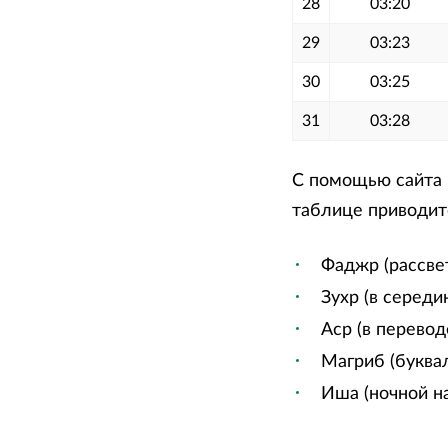
28
03:20
29
03:23
30
03:25
31
03:28
С помощью сайта м
таблице приводитс
Фаджр (рассве
Зухр (в середи
Аср (в перевод
Магриб (буквал
Иша (ночной на