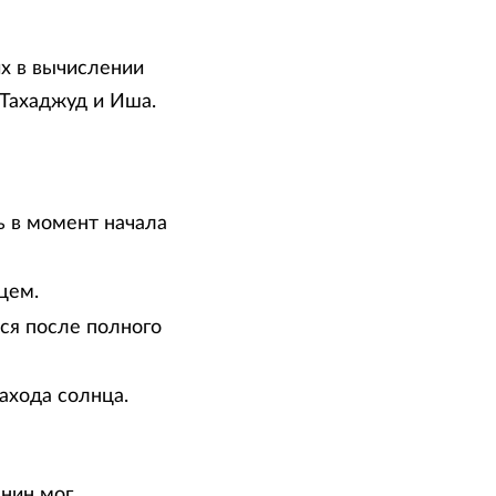
х в вычислении
 Тахаджуд и Иша.
ь в момент начала
цем.
тся после полного
ахода солнца.
анин мог