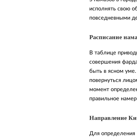
исполнять свою о
повседневными д
Расписание нама
В таблице приводи
совершения фарда
быть в ясном уме
повернуться лицом
момент определен
правильное намер
Направление К
Для определения 