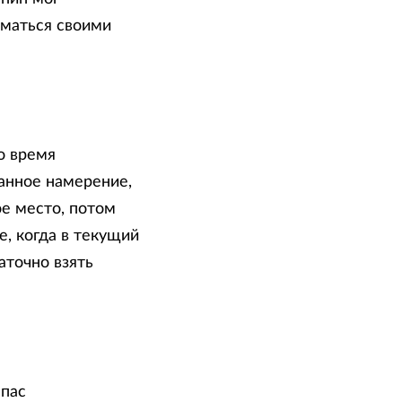
иматься своими
о время
анное намерение,
е место, потом
е, когда в текущий
точно взять
мпас