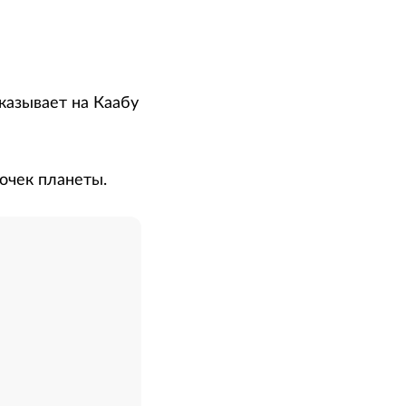
указывает на Каабу
очек планеты.