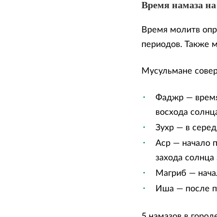
Время намаза на
Время молитв опр
периодов. Также 
Мусульмане сове
Фаджр — время
восхода солнца
Зухр — в сере
Аср — начало п
захода солнца 
Магриб — нача
Иша — после п
5 намазов в город