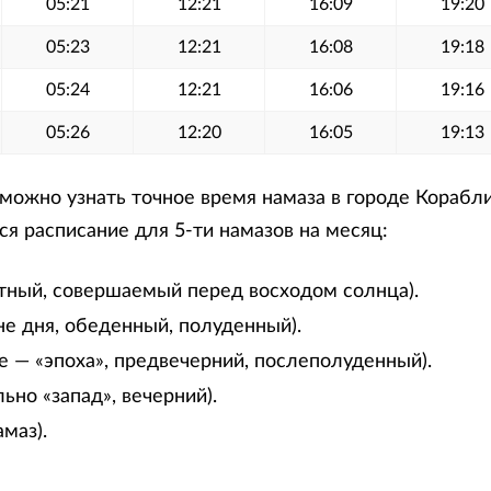
05:21
12:21
16:09
19:20
05:23
12:21
16:08
19:18
05:24
12:21
16:06
19:16
05:26
12:20
16:05
19:13
ожно узнать точное время намаза в городе Корабли
я расписание для 5-ти намазов на месяц:
тный, совершаемый перед восходом солнца).
не дня, обеденный, полуденный).
е — «эпоха», предвечерний, послеполуденный).
ьно «запад», вечерний).
маз).