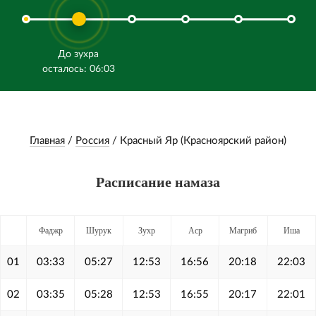
До зухра
осталось: 06:03
Главная
/
Россия
/
Красный Яр (Красноярский район)
Расписание намаза
Фаджр
Шурук
Зухр
Аср
Магриб
Иша
01
03:33
05:27
12:53
16:56
20:18
22:03
02
03:35
05:28
12:53
16:55
20:17
22:01