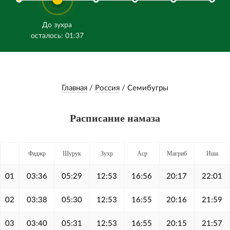
До зухра
осталось: 01:37
Главная
/
Россия
/
Семибугры
Расписание намаза
Фаджр
Шурук
Зухр
Аср
Магриб
Иша
01
03:36
05:29
12:53
16:56
20:17
22:01
02
03:38
05:30
12:53
16:55
20:16
21:59
03
03:40
05:31
12:53
16:55
20:15
21:57