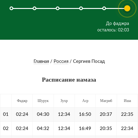
До фаджра
осталось: 02:03
Главная
/
Россия
/
Сергиев Посад
Расписание намаза
Фаджр
Шурук
Зухр
Аср
Магриб
Иша
01
02:24
04:30
12:34
16:50
20:37
22:35
02
02:24
04:32
12:34
16:49
20:35
22:34