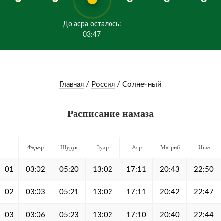
До асра осталось:
03:47
Главная
/
Россия
/
Солнечный
Расписание намаза
Фаджр
Шурук
Зухр
Аср
Магриб
Иша
01
03:02
05:20
13:02
17:11
20:43
22:50
02
03:03
05:21
13:02
17:11
20:42
22:47
03
03:06
05:23
13:02
17:10
20:40
22:44