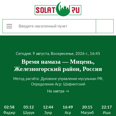
Сегодня: 9 августа, Воскресенье, 2026 г., 16:45
Время намаза — Мицень,
Железногорский район, Россия
Метод расчёта: Духовное управление мусульман РФ,
Определение Аср: Шафиитский
На завтра →
02:58
05:12
12:44
16:49
20:15
22:17
Фаджр
Шурук
Зухр
Аср
Магриб
Иша