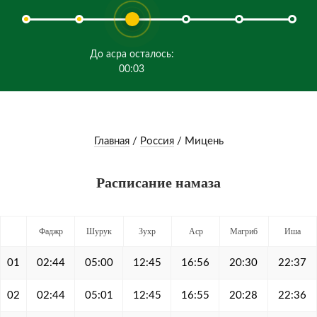
До асра осталось:
00:03
Главная
/
Россия
/
Мицень
Расписание намаза
Фаджр
Шурук
Зухр
Аср
Магриб
Иша
01
02:44
05:00
12:45
16:56
20:30
22:37
02
02:44
05:01
12:45
16:55
20:28
22:36