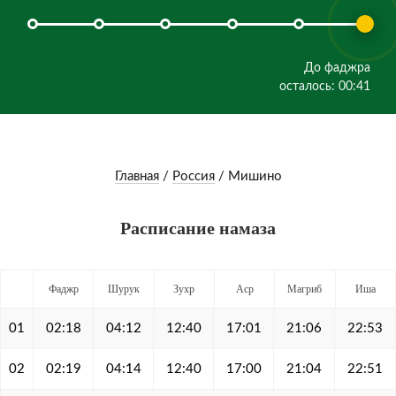
До фаджра
осталось: 00:41
Главная
/
Россия
/
Мишино
Расписание намаза
Фаджр
Шурук
Зухр
Аср
Магриб
Иша
01
02:18
04:12
12:40
17:01
21:06
22:53
02
02:19
04:14
12:40
17:00
21:04
22:51