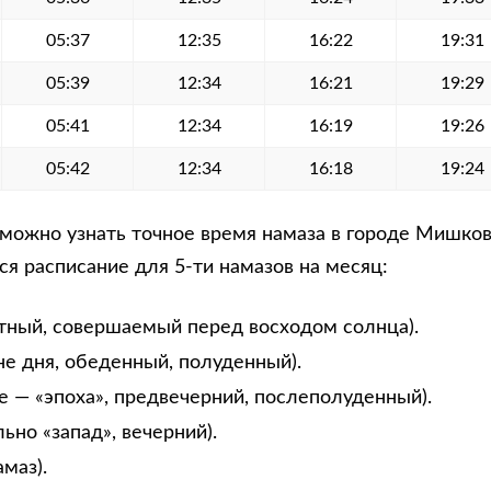
05:37
12:35
16:22
19:31
05:39
12:34
16:21
19:29
05:41
12:34
16:19
19:26
05:42
12:34
16:18
19:24
можно узнать точное время намаза в городе Мишково
я расписание для 5-ти намазов на месяц:
тный, совершаемый перед восходом солнца).
не дня, обеденный, полуденный).
е — «эпоха», предвечерний, послеполуденный).
ьно «запад», вечерний).
маз).