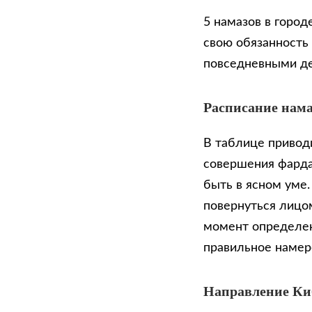
5 намазов в город
свою обязанность
повседневными д
Расписание нама
В таблице приводи
совершения фарда
быть в ясном уме
повернуться лицом
момент определен
правильное намер
Направление К