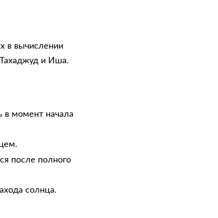
х в вычислении
 Тахаджуд и Иша.
ь в момент начала
цем.
тся после полного
ахода солнца.