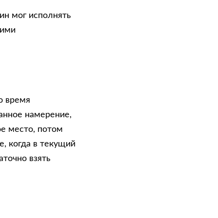
ин мог исполнять
оими
о время
анное намерение,
е место, потом
е, когда в текущий
точно взять