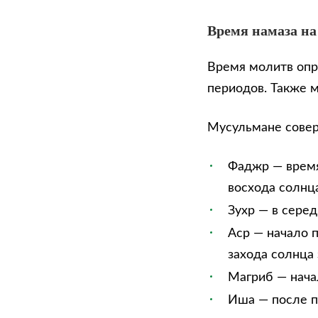
Время намаза на
Время молитв опр
периодов. Также 
Мусульмане сове
Фаджр — время
восхода солнца
Зухр — в сере
Аср — начало п
захода солнца 
Магриб — нача
Иша — после п