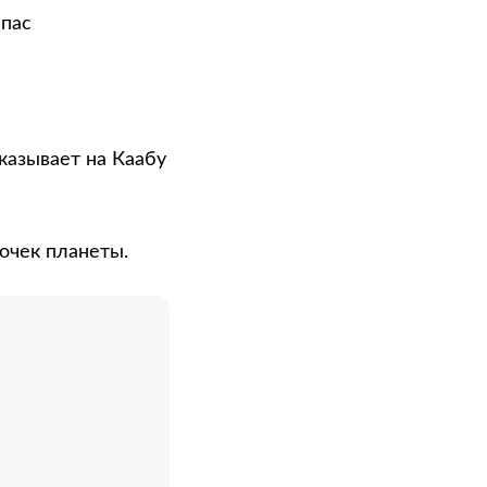
мпас
указывает на Каабу
очек планеты.