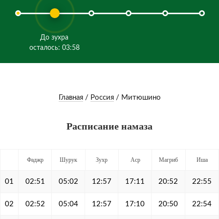
До зухра
осталось: 03:58
Главная
/
Россия
/
Митюшино
Расписание намаза
Фаджр
Шурук
Зухр
Аср
Магриб
Иша
01
02:51
05:02
12:57
17:11
20:52
22:55
02
02:52
05:04
12:57
17:10
20:50
22:54