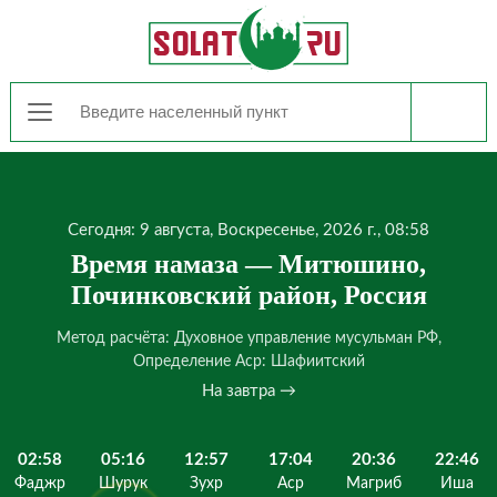
Сегодня: 9 августа, Воскресенье, 2026 г., 08:58
Время намаза — Митюшино,
Починковский район, Россия
Метод расчёта: Духовное управление мусульман РФ,
Определение Аср: Шафиитский
На завтра →
02:58
05:16
12:57
17:04
20:36
22:46
Фаджр
Шурук
Зухр
Аср
Магриб
Иша