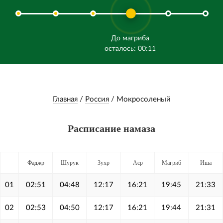
До магриба
осталось: 00:11
Главная
/
Россия
/
Мокросоленый
Расписание намаза
Фаджр
Шурук
Зухр
Аср
Магриб
Иша
01
02:51
04:48
12:17
16:21
19:45
21:33
02
02:53
04:50
12:17
16:21
19:44
21:31