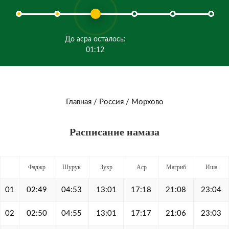
До асра осталось:
01:12
Главная
/
Россия
/
Морхово
Расписание намаза
Фаджр
Шурук
Зухр
Аср
Магриб
Иша
01
02:49
04:53
13:01
17:18
21:08
23:04
02
02:50
04:55
13:01
17:17
21:06
23:03