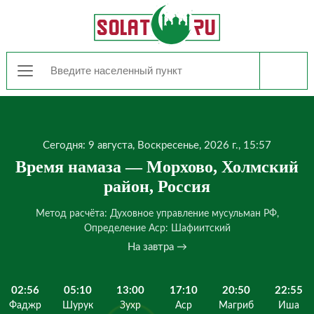
Сегодня: 9 августа, Воскресенье, 2026 г., 15:57
Время намаза — Морхово, Холмский
район, Россия
Метод расчёта: Духовное управление мусульман РФ,
Определение Аср: Шафиитский
На завтра →
02:56
05:10
13:00
17:10
20:50
22:55
Фаджр
Шурук
Зухр
Аср
Магриб
Иша