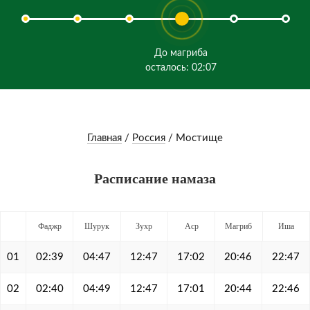
До магриба
осталось: 02:07
Главная
/
Россия
/
Мостище
Расписание намаза
Фаджр
Шурук
Зухр
Аср
Магриб
Иша
01
02:39
04:47
12:47
17:02
20:46
22:47
02
02:40
04:49
12:47
17:01
20:44
22:46