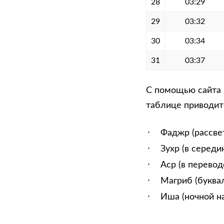
28
03:29
29
03:32
30
03:34
31
03:37
С помощью сайта м
таблице приводитс
Фаджр (рассве
Зухр (в середи
Аср (в перевод
Магриб (буквал
Иша (ночной на