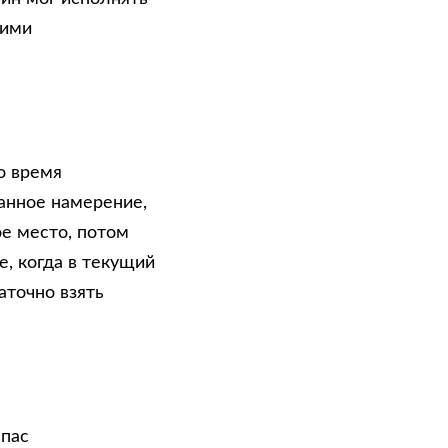
оими
о время
анное намерение,
е место, потом
е, когда в текущий
точно взять
мпас