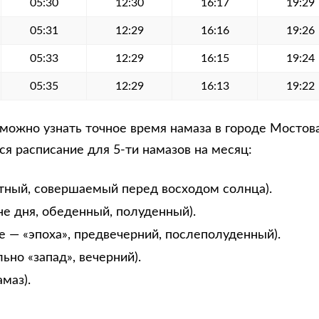
05:30
12:30
16:17
19:29
05:31
12:29
16:16
19:26
05:33
12:29
16:15
19:24
05:35
12:29
16:13
19:22
ожно узнать точное время намаза в городе Мостова
я расписание для 5-ти намазов на месяц:
тный, совершаемый перед восходом солнца).
не дня, обеденный, полуденный).
е — «эпоха», предвечерний, послеполуденный).
ьно «запад», вечерний).
маз).