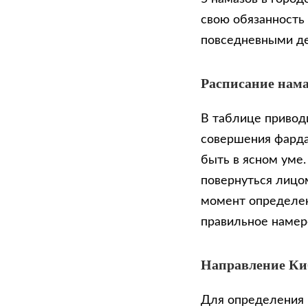
свою обязанность
повседневными д
Расписание нама
В таблице приводи
совершения фарда
быть в ясном уме
повернуться лицом
момент определен
правильное намер
Направление К
Для определения 