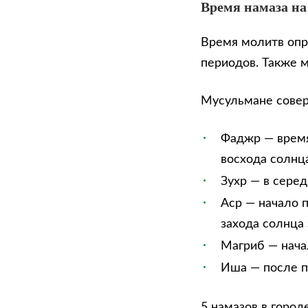
Время намаза на
Время молитв опр
периодов. Также 
Мусульмане сове
Фаджр — время
восхода солнца
Зухр — в сере
Аср — начало п
захода солнца 
Магриб — нача
Иша — после п
5 намазов в город