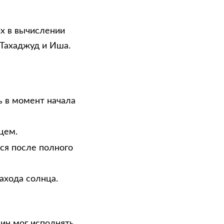
х в вычислении
 Тахаджуд и Иша.
ь в момент начала
цем.
тся после полного
ахода солнца.
нин мог исполнять