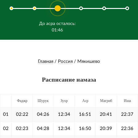
До асра осталось:
01:46
Главная
/
Россия
/
Мякишево
Расписание намаза
Фаджр
Шурук
Зухр
Аср
Магриб
Иша
01
02:22
04:26
12:34
16:51
20:41
22:37
02
02:23
04:28
12:34
16:50
20:39
22:36