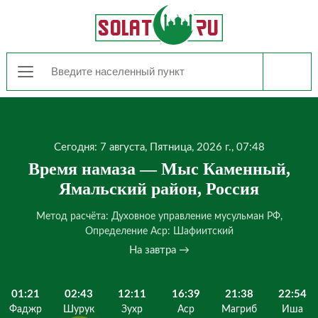
Сегодня: 7 августа, Пятница, 2026 г., 07:48
Время намаза — Мыс Каменный,
Ямальский район, Россия
Метод расчёта: Духовное управление мусульман РФ,
Определение Аср: Шафиитский
На завтра →
01:21
02:43
12:11
16:39
21:38
22:54
Фаджр
Шурук
Зухр
Аср
Магриб
Иша