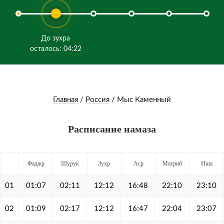
До зухра
осталось: 04:22
Главная
/
Россия
/
Мыс Каменный
Расписание намаза
Фаджр
Шурук
Зухр
Аср
Магриб
Иша
01
01:07
02:11
12:12
16:48
22:10
23:10
02
01:09
02:17
12:12
16:47
22:04
23:07