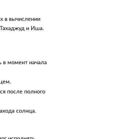
х в вычислении
 Тахаджуд и Иша.
ь в момент начала
цем.
тся после полного
ахода солнца.
мог исполнять