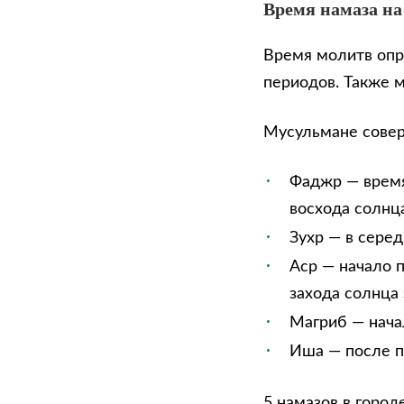
Время намаза на
Время молитв опр
периодов. Также 
Мусульмане сове
Фаджр — время
восхода солнца
Зухр — в сере
Аср — начало п
захода солнца 
Магриб — нача
Иша — после п
5 намазов в город