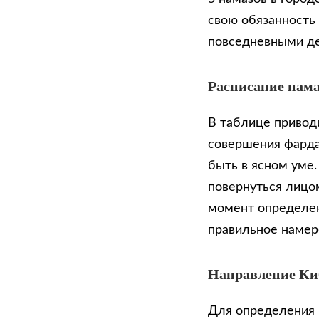
свою обязанность
повседневными д
Расписание нама
В таблице приводи
совершения фарда
быть в ясном уме
повернуться лицом
момент определен
правильное намер
Направление К
Для определения 