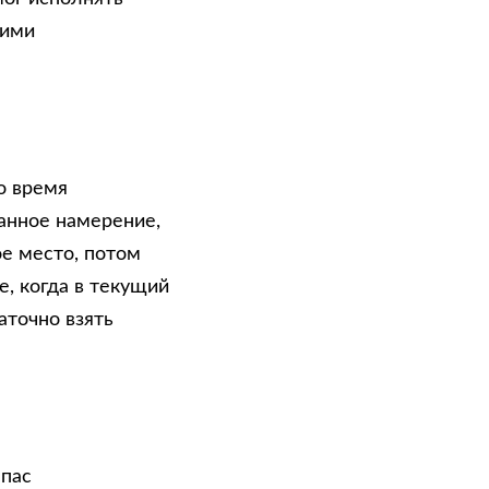
оими
о время
анное намерение,
е место, потом
е, когда в текущий
точно взять
мпас