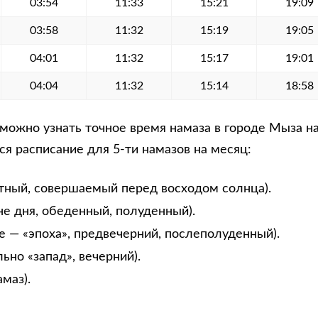
03:54
11:33
15:21
19:09
03:58
11:32
15:19
19:05
04:01
11:32
15:17
19:01
04:04
11:32
15:14
18:58
можно узнать точное время намаза в городе Мыза на
я расписание для 5-ти намазов на месяц:
тный, совершаемый перед восходом солнца).
не дня, обеденный, полуденный).
е — «эпоха», предвечерний, послеполуденный).
ьно «запад», вечерний).
маз).