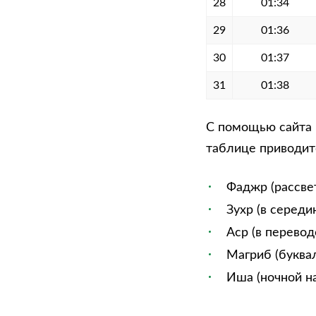
28
01:34
29
01:36
30
01:37
31
01:38
С помощью сайта 
таблице приводитс
Фаджр (рассве
Зухр (в середи
Аср (в перевод
Магриб (буквал
Иша (ночной на