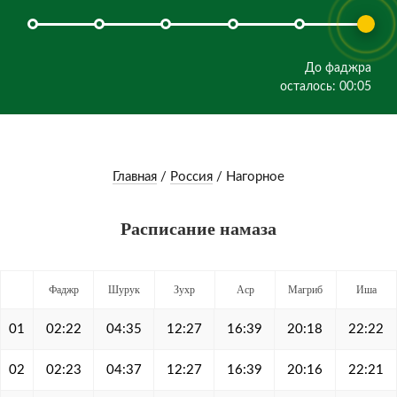
До фаджра
осталось: 00:05
Главная
/
Россия
/
Нагорное
Расписание намаза
Фаджр
Шурук
Зухр
Аср
Магриб
Иша
01
02:22
04:35
12:27
16:39
20:18
22:22
02
02:23
04:37
12:27
16:39
20:16
22:21