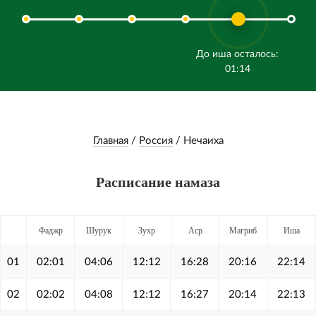
До иша осталось:
01:14
Главная
/
Россия
/
Нечаиха
Расписание намаза
Фаджр
Шурук
Зухр
Аср
Магриб
Иша
01
02:01
04:06
12:12
16:28
20:16
22:14
02
02:02
04:08
12:12
16:27
20:14
22:13