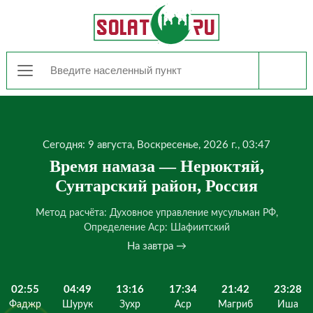
Сегодня: 9 августа, Воскресенье, 2026 г., 03:47
Время намаза — Нерюктяй,
Сунтарский район, Россия
Метод расчёта: Духовное управление мусульман РФ,
Определение Аср: Шафиитский
На завтра →
02:55
04:49
13:16
17:34
21:42
23:28
Фаджр
Шурук
Зухр
Аср
Магриб
Иша