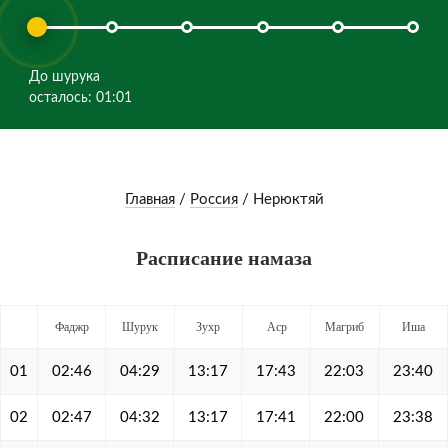
До шурука
осталось: 01:01
Главная
/
Россия
/
Нерюктяй
Расписание намаза
Фаджр
Шурук
Зухр
Аср
Магриб
Иша
01
02:46
04:29
13:17
17:43
22:03
23:40
02
02:47
04:32
13:17
17:41
22:00
23:38