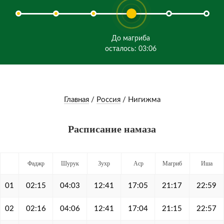
До магриба
осталось: 03:06
Главная
/
Россия
/
Нигижма
Расписание намаза
Фаджр
Шурук
Зухр
Аср
Магриб
Иша
01
02:15
04:03
12:41
17:05
21:17
22:59
02
02:16
04:06
12:41
17:04
21:15
22:57