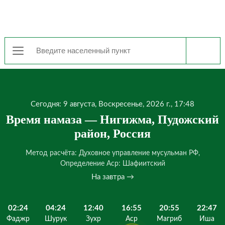
Сегодня: 9 августа, Воскресенье, 2026 г., 17:48
Время намаза — Нигижма, Пудожский
район, Россия
Метод расчёта: Духовное управление мусульман РФ,
Определение Аср: Шафиитский
На завтра →
02:24
04:24
12:40
16:55
20:55
22:47
Фаджр
Шурук
Зухр
Аср
Магриб
Иша