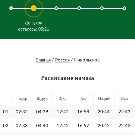
До зухра
осталось: 05:21
Главная
/
Россия
/
Никольское
Расписание намаза
Фаджр
Шурук
Зухр
Аср
Магриб
Иша
01
02:32
04:39
12:42
16:58
20:44
22:43
02
02:33
04:40
12:42
16:57
20:42
22:42