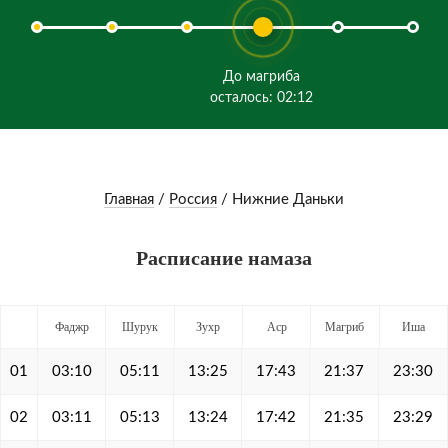
До магриба
осталось: 02:12
Главная
/
Россия
/
Нижние Даньки
Расписание намаза
Фаджр
Шурук
Зухр
Аср
Магриб
Иша
01
03:10
05:11
13:25
17:43
21:37
23:30
02
03:11
05:13
13:24
17:42
21:35
23:29