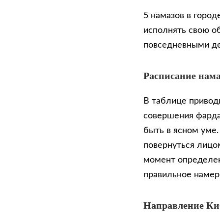
5 намазов в горо
исполнять свою о
повседневными д
Расписание нама
В таблице приводи
совершения фарда
быть в ясном уме
повернуться лицом
момент определен
правильное намер
Направление К