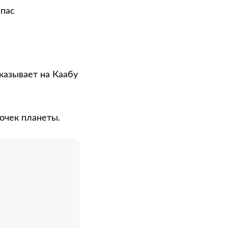
мпас
указывает на Каабу
очек планеты.