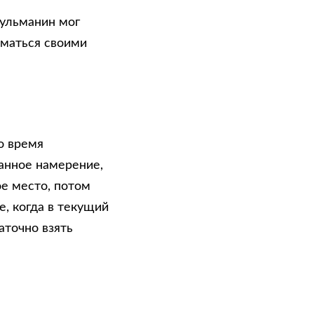
сульманин мог
иматься своими
о время
анное намерение,
е место, потом
е, когда в текущий
точно взять