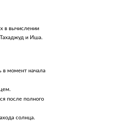
х в вычислении
 Тахаджуд и Иша.
ь в момент начала
цем.
тся после полного
ахода солнца.