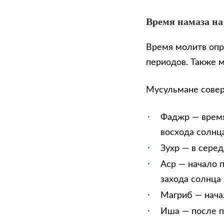
Время намаза на
Время молитв опр
периодов. Также 
Мусульмане сове
Фаджр — время
восхода солнца
Зухр — в сере
Аср — начало п
захода солнца 
Магриб — нача
Иша — после п