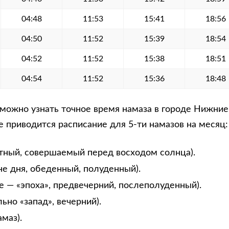
04:48
11:53
15:41
18:56
04:50
11:52
15:39
18:54
04:52
11:52
15:38
18:51
04:54
11:52
15:36
18:48
можно узнать точное время намаза в городе Нижни
е приводится расписание для 5-ти намазов на месяц:
тный, совершаемый перед восходом солнца).
не дня, обеденный, полуденный).
е — «эпоха», предвечерний, послеполуденный).
ьно «запад», вечерний).
маз).