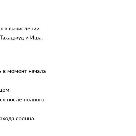
х в вычислении
 Тахаджуд и Иша.
ь в момент начала
цем.
тся после полного
ахода солнца.