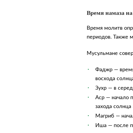
Время намаза на
Время молитв опр
периодов. Также 
Мусульмане сове
Фаджр — время
восхода солнца
Зухр — в сере
Аср — начало п
захода солнца 
Магриб — нача
Иша — после п