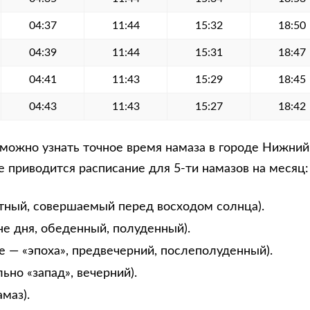
04:37
11:44
15:32
18:50
04:39
11:44
15:31
18:47
04:41
11:43
15:29
18:45
04:43
11:43
15:27
18:42
можно узнать точное время намаза в городе Нижний
е приводится расписание для 5-ти намазов на месяц:
тный, совершаемый перед восходом солнца).
не дня, обеденный, полуденный).
е — «эпоха», предвечерний, послеполуденный).
ьно «запад», вечерний).
маз).