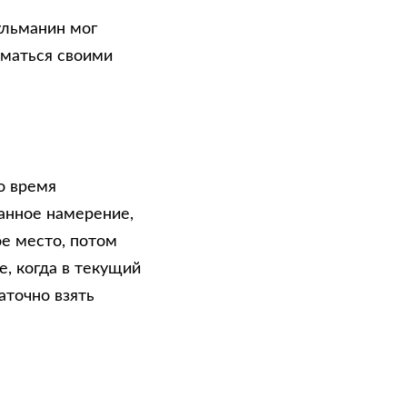
ульманин мог
иматься своими
о время
анное намерение,
е место, потом
е, когда в текущий
точно взять