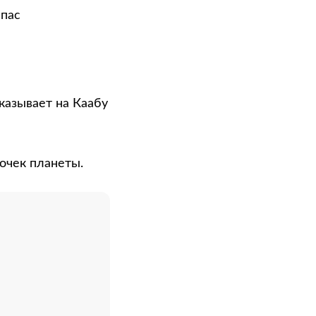
мпас
указывает на Каабу
очек планеты.