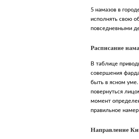
5 намазов в город
исполнять свою о
повседневными д
Расписание нама
В таблице приводи
совершения фарда
быть в ясном уме
повернуться лицом
момент определен
правильное намер
Направление К