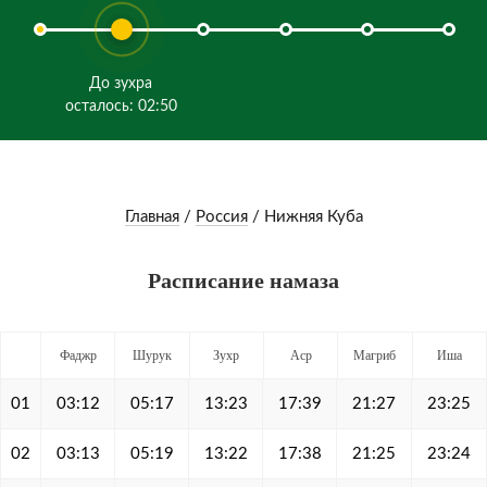
До зухра
осталось: 02:50
Главная
/
Россия
/
Нижняя Куба
Расписание намаза
Фаджр
Шурук
Зухр
Аср
Магриб
Иша
01
03:12
05:17
13:23
17:39
21:27
23:25
02
03:13
05:19
13:22
17:38
21:25
23:24