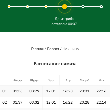
До магриба
осталось: 00:07
Главная
/
Россия
/
Нокшино
Расписание намаза
Фаджр
Шурук
Зухр
Аср
Магриб
Иша
01
01:38
03:29
12:01
16:23
20:31
22:16
02
01:39
03:32
12:01
16:22
20:28
22:14