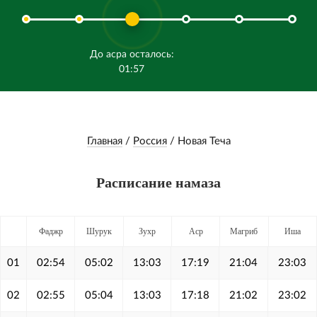
До асра осталось:
01:57
Главная
/
Россия
/
Новая Теча
Расписание намаза
Фаджр
Шурук
Зухр
Аср
Магриб
Иша
01
02:54
05:02
13:03
17:19
21:04
23:03
02
02:55
05:04
13:03
17:18
21:02
23:02