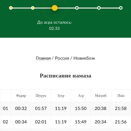
До асра осталось:
02:33
Главная
/
Россия
/
Новикбож
Расписание намаза
Фаджр
Шурук
Зухр
Аср
Магриб
Иша
01
00:32
01:57
11:19
15:50
20:38
21:58
02
00:34
02:01
11:19
15:49
20:34
21:56