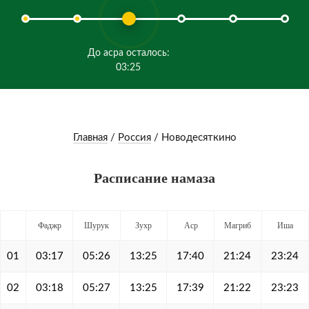
До асра осталось:
03:25
Главная
/
Россия
/
Новодесяткино
Расписание намаза
Фаджр
Шурук
Зухр
Аср
Магриб
Иша
01
03:17
05:26
13:25
17:40
21:24
23:24
02
03:18
05:27
13:25
17:39
21:22
23:23