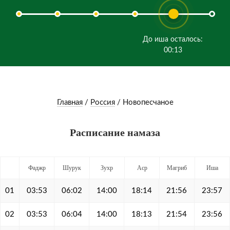
До иша осталось:
00:13
Главная
/
Россия
/
Новопесчаное
Расписание намаза
Фаджр
Шурук
Зухр
Аср
Магриб
Иша
01
03:53
06:02
14:00
18:14
21:56
23:57
02
03:53
06:04
14:00
18:13
21:54
23:56