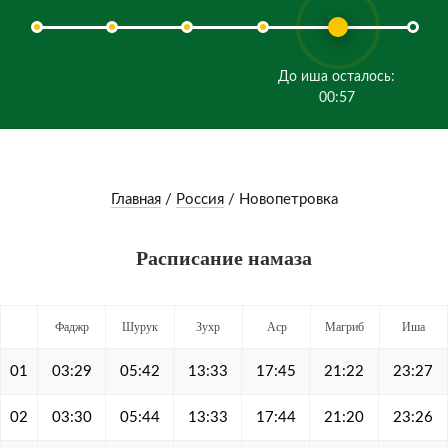
До иша осталось:
00:57
Главная
/
Россия
/
Новопетровка
Расписание намаза
Фаджр
Шурук
Зухр
Аср
Магриб
Иша
01
03:29
05:42
13:33
17:45
21:22
23:27
02
03:30
05:44
13:33
17:44
21:20
23:26