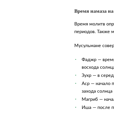
Время намаза на
Время молитв опр
периодов. Также 
Мусульмане сове
Фаджр — время
восхода солнца
Зухр — в сере
Аср — начало п
захода солнца 
Магриб — нача
Иша — после п