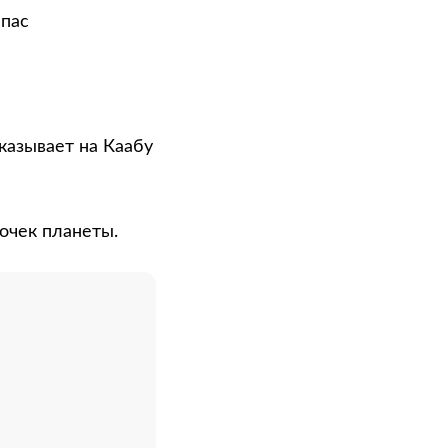
мпас
указывает на Каабу
очек планеты.