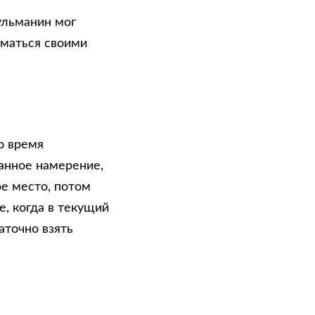
ульманин мог
иматься своими
о время
анное намерение,
е место, потом
е, когда в текущий
точно взять