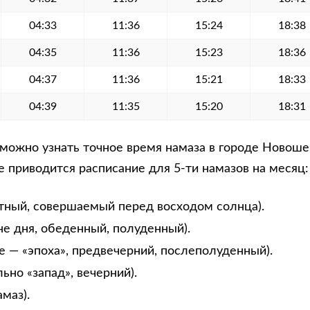
04:33
11:36
15:24
18:38
04:35
11:36
15:23
18:36
04:37
11:36
15:21
18:33
04:39
11:35
15:20
18:31
можно узнать точное время намаза в городе Новош
е приводится расписание для 5-ти намазов на месяц:
тный, совершаемый перед восходом солнца).
не дня, обеденный, полуденный).
е — «эпоха», предвечерний, послеполуденный).
ьно «запад», вечерний).
маз).