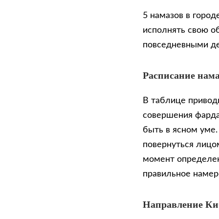
5 намазов в горо
исполнять свою о
повседневными д
Расписание нама
В таблице приводи
совершения фарда
быть в ясном уме
повернуться лицом
момент определен
правильное намер
Направление К