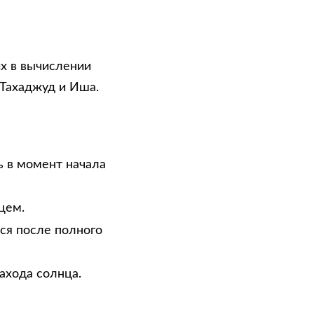
х в вычислении
 Тахаджуд и Иша.
ь в момент начала
цем.
тся после полного
ахода солнца.