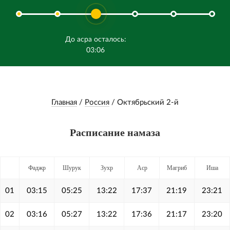
До асра осталось:
03:06
Главная
/
Россия
/
Октябрьский 2-й
Расписание намаза
Фаджр
Шурук
Зухр
Аср
Магриб
Иша
01
03:15
05:25
13:22
17:37
21:19
23:21
02
03:16
05:27
13:22
17:36
21:17
23:20