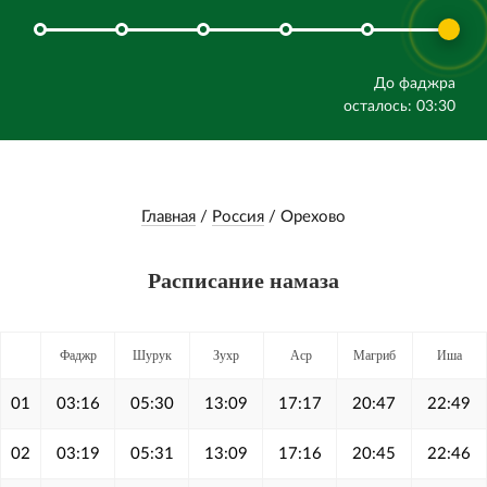
До фаджра
осталось: 03:30
Главная
/
Россия
/
Орехово
Расписание намаза
Фаджр
Шурук
Зухр
Аср
Магриб
Иша
01
03:16
05:30
13:09
17:17
20:47
22:49
02
03:19
05:31
13:09
17:16
20:45
22:46