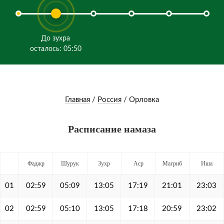
До зухра
осталось: 05:50
Главная
/
Россия
/
Орловка
Расписание намаза
Фаджр
Шурук
Зухр
Аср
Магриб
Иша
01
02:59
05:09
13:05
17:19
21:01
23:03
02
02:59
05:10
13:05
17:18
20:59
23:02