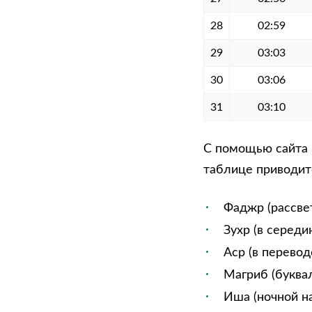
28
02:59
29
03:03
30
03:06
31
03:10
С помощью сайта м
таблице приводитс
Фаджр (рассве
Зухр (в середи
Аср (в перевод
Магриб (буквал
Иша (ночной на