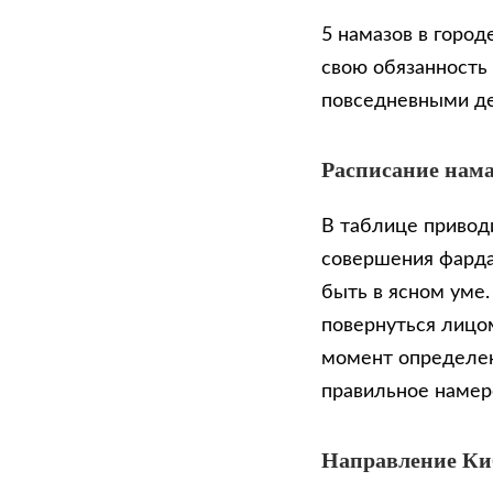
5 намазов в город
свою обязанность
повседневными д
Расписание нама
В таблице приводи
совершения фарда
быть в ясном уме
повернуться лицом
момент определен
правильное намер
Направление К