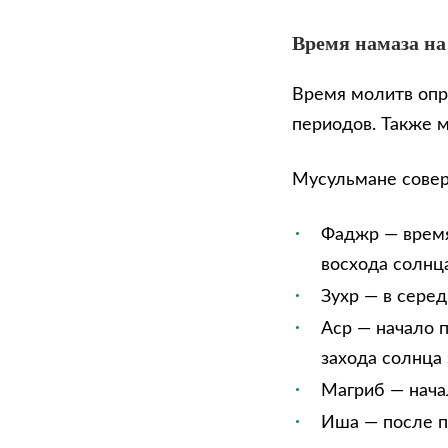
Время намаза на
Время молитв опр
периодов. Также 
Мусульмане сове
Фаджр — время
восхода солнца
Зухр — в сере
Аср — начало п
захода солнца 
Магриб — нача
Иша — после п