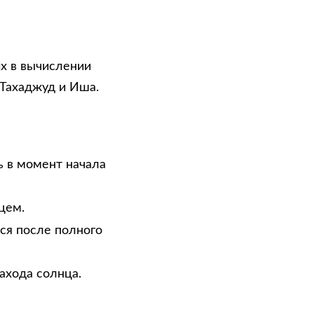
х в вычислении
 Тахаджуд и Иша.
ь в момент начала
цем.
тся после полного
ахода солнца.