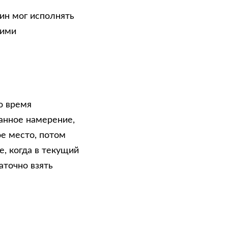
нин мог исполнять
оими
о время
анное намерение,
е место, потом
е, когда в текущий
точно взять