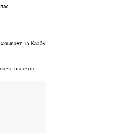
мпас
указывает на Каабу
очек планеты.