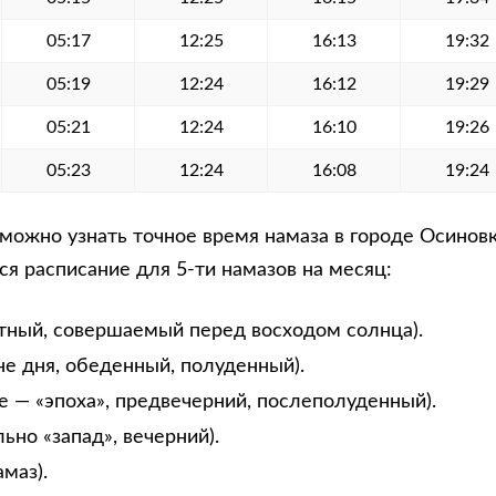
05:17
12:25
16:13
19:32
05:19
12:24
16:12
19:29
05:21
12:24
16:10
19:26
05:23
12:24
16:08
19:24
ожно узнать точное время намаза в городе Осиновка
я расписание для 5-ти намазов на месяц:
тный, совершаемый перед восходом солнца).
не дня, обеденный, полуденный).
е — «эпоха», предвечерний, послеполуденный).
ьно «запад», вечерний).
маз).