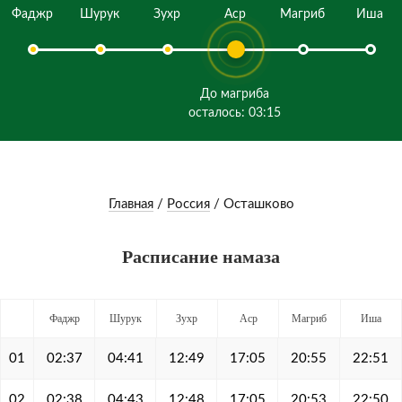
Фаджр
Шурук
Зухр
Аср
Магриб
Иша
До магриба
осталось: 03:15
Главная
/
Россия
/
Осташково
Расписание намаза
Фаджр
Шурук
Зухр
Аср
Магриб
Иша
01
02:37
04:41
12:49
17:05
20:55
22:51
02
02:38
04:43
12:48
17:05
20:53
22:50