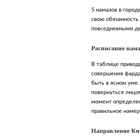
5 намазов в город
свою обязанность
повседневными д
Расписание нама
В таблице приводи
совершения фарда
быть в ясном уме
повернуться лицом
момент определен
правильное намер
Направление К