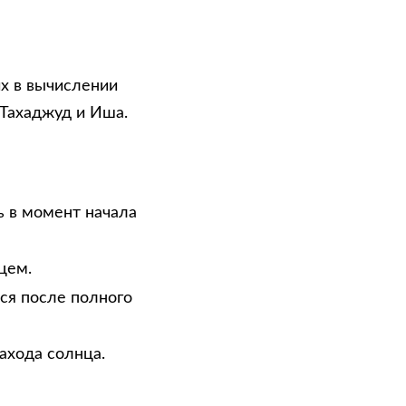
х в вычислении
 Тахаджуд и Иша.
ь в момент начала
цем.
тся после полного
ахода солнца.