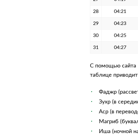
28
04:21
29
04:23
30
04:25
31
04:27
С помощью сайта м
таблице приводитс
Фаджр (рассве
Зухр (в середи
Аср (в перевод
Магриб (буквал
Иша (ночной на