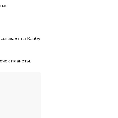
мпас
указывает на Каабу
очек планеты.