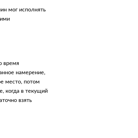
нин мог исполнять
оими
о время
анное намерение,
е место, потом
е, когда в текущий
точно взять