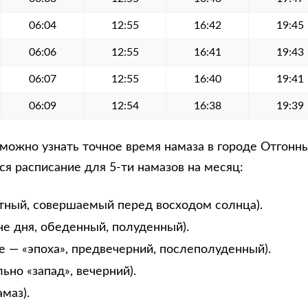
06:04
12:55
16:42
19:45
06:06
12:55
16:41
19:43
06:07
12:55
16:40
19:41
06:09
12:54
16:38
19:39
ожно узнать точное время намаза в городе Отгонны
я расписание для 5-ти намазов на месяц:
тный, совершаемый перед восходом солнца).
не дня, обеденный, полуденный).
е — «эпоха», предвечерний, послеполуденный).
ьно «запад», вечерний).
маз).