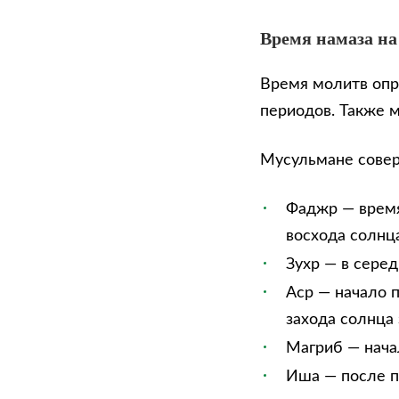
Время намаза на
Время молитв опр
периодов. Также 
Мусульмане сове
Фаджр — время
восхода солнца
Зухр — в сере
Аср — начало п
захода солнца 
Магриб — нача
Иша — после п