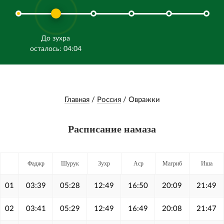
До зухра
осталось: 04:04
Главная
/
Россия
/
Овражки
Расписание намаза
Фаджр
Шурук
Зухр
Аср
Магриб
Иша
01
03:39
05:28
12:49
16:50
20:09
21:49
02
03:41
05:29
12:49
16:49
20:08
21:47