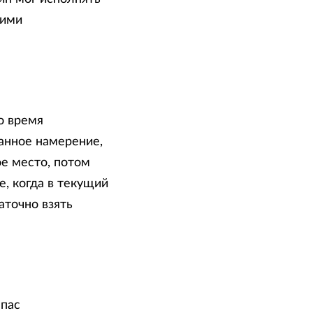
оими
о время
анное намерение,
е место, потом
е, когда в текущий
точно взять
мпас