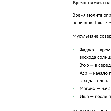
Время намаза на 
Время молитв опр
периодов. Также 
Мусульмане сове
Фаджр — время
восхода солнца
Зухр — в сере
Аср — начало п
захода солнца 
Магриб — нача
Иша — после п
5 намазов в город