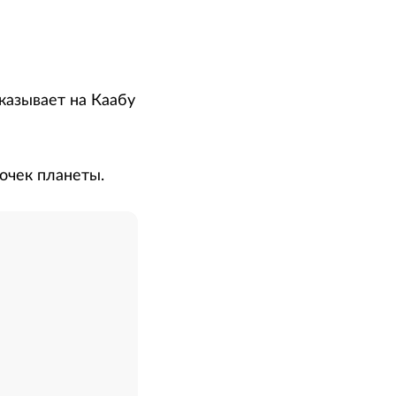
указывает на Каабу
очек планеты.