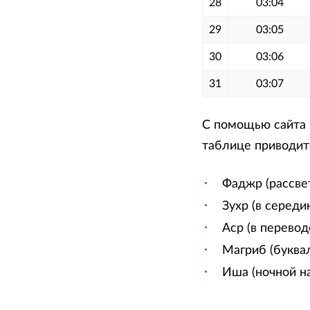
28
03:04
29
03:05
30
03:06
31
03:07
С помощью сайта м
таблице приводитс
Фаджр (рассве
Зухр (в середи
Аср (в перевод
Магриб (буквал
Иша (ночной на