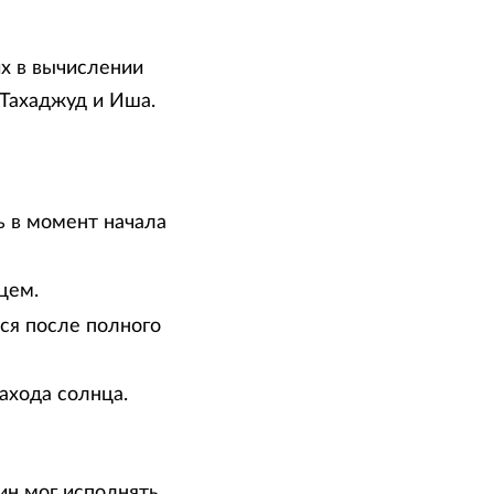
х в вычислении
 Тахаджуд и Иша.
ь в момент начала
цем.
тся после полного
ахода солнца.
ин мог исполнять