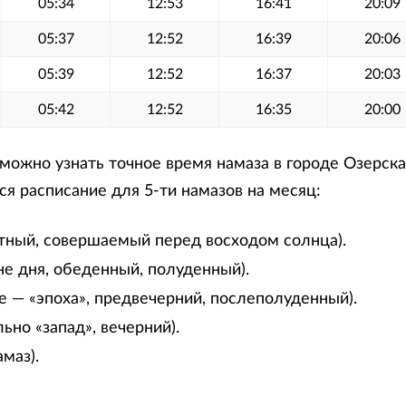
05:34
12:53
16:41
20:09
05:37
12:52
16:39
20:06
05:39
12:52
16:37
20:03
05:42
12:52
16:35
20:00
ожно узнать точное время намаза в городе Озерская
я расписание для 5-ти намазов на месяц:
тный, совершаемый перед восходом солнца).
не дня, обеденный, полуденный).
е — «эпоха», предвечерний, послеполуденный).
ьно «запад», вечерний).
маз).