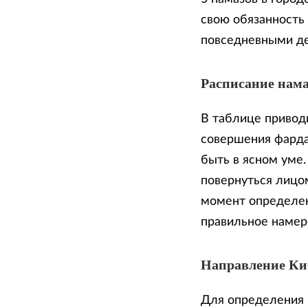
свою обязанность
повседневными д
Расписание нама
В таблице приводи
совершения фарда
быть в ясном уме
повернуться лицом
момент определен
правильное намер
Направление К
Для определения 