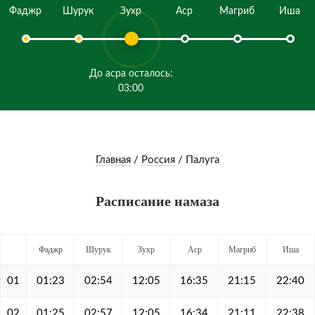
Фаджр
Шурук
Зухр
Аср
Магриб
Иша
До асра осталось:
03:00
Главная
/
Россия
/
Палуга
Расписание намаза
Фаджр
Шурук
Зухр
Аср
Магриб
Иша
01
01:23
02:54
12:05
16:35
21:15
22:40
02
01:25
02:57
12:05
16:34
21:11
22:38