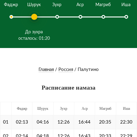
Фаджр
Шурук
Зухр
Аср
Магриб
Иша
До зухра
осталось: 01:20
Главная
/
Россия
/
Палутино
Расписание намаза
Фаджр
Шурук
Зухр
Аср
Магриб
Иша
01
02:13
04:16
12:26
16:44
20:35
22:30
02
02:14
04:18
12:26
16:43
20:33
22:29